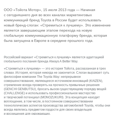
ООО «Тойота Мотор», 15 июля 2013 года — Начиная
с сегодняшнего дня во всех каналах маркетинговых
коммуникаций бренд Toyota в России будет использовать
новый бренд-слоган: «Стремиться к лучшему». Это изменение
является завершающим этапом перехода на новую
глобальную коммуникационную платформу бренда, которая
была запущена в Европе в середине прошлого года.
Российский вариант «Стремиться к лучшему» является адаптацией
глобального послания бренда Always A Better Way.
«Стремиться к лучшему» — это история Тойота, рассказанная в трех
словах. История, которая никогда не закончится. Слоган выражает суть
философии компании The Toyota Way: непрерывное
совершенствование, являющееся источником инноваций (KAIZEN),
стремление всегда проверять на прочность привычные решения
(GENCHI GENBUTSU), бросать вызов существующему порядку вещей
(CHALLENGE) и использовать профессиональное мастерство
и творческий потенциал (MONOZUKURI). Эта концепция находит
воплощение, в том числе, в постоянном совершенствовании
технологических аспектов производства автомобилей Toyota, чтобы они
всегда являлись предметом гордости для своих владельцев
и восхищения для окружающих.