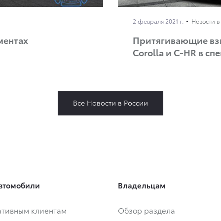
2 февраля 2021 г.
Новости в
ментах
Притягивающие взг
Corolla и C-HR в с
Все Новости в России
втомобили
Владельцам
тивным клиентам
Обзор раздела