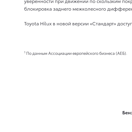
уверенности при движении по скользким по
блокировка заднего межколесного дифферен
Toyota Hilux в новой версии «Стандарт» доступ
1
По данным Ассоциации европейского бизнеса (АЕБ).
Бен