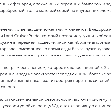
анных фонарей, а также иным передним бампером и з
серебристый цвет, а матовый серый на внутренних элем
менения, отвечающие пожеланиям клиентов. Внедорожн
 Land Cruiser Prado, который позволил улучшить обрат
пружин в передней подвеске, иной калибровке амортиза
л гораздо комфортнее во время езды без загрузки кузов
 Эти изменения не отразились на грузоподъемности и пр
ся щедрым оснащением, которое включает цветной 4,2
ередние и задние электростеклоподъемники, боковые зе
оценный зимний пакет входит обогрев передних сидени
 салона.
лом систем активной безопасности, включая систему 
у курсовой устойчивости (VSC), а также активную анти