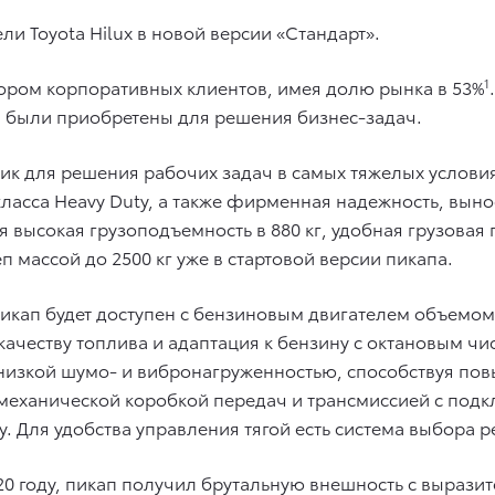
и Toyota Hilux в новой версии «Стандарт».
бором корпоративных клиентов, имея долю рынка в 53%
1
й были приобретены для решения бизнес-задач.
ик для решения рабочих задач в самых тяжелых услови
асса Heavy Duty, а также фирменная надежность, выно
 высокая грузоподъемность в 880 кг, удобная грузова
п массой до 2500 кг уже в стартовой версии пикапа.
кап будет доступен с бензиновым двигателем объемом 2,
ачеству топлива и адаптация к бензину с октановым чис
 низкой шумо- и вибронагруженностью, способствуя по
ой механической коробкой передач и трансмиссией с 
у. Для удобства управления тягой есть система выбо
20 году, пикап получил брутальную внешность с вырази