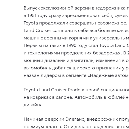
Выпуск эксклюзивной версии внедорожника п
в 1951 году сразу зарекомендовал себя, сум
Toyota продолжали совершать невозможное, 
Land Cruiser сочетали в себе все больше кач
машин с военными корнями к универсальным 
Первым из таких в 1990 году стал Toyota Lan
и технологиями преодоления бездорожья. В 
мощный дизельный двигатель, изменения в ос
автомобиль добился широкого признания у ро
назван лидером в сегменте «Надежные автомо
Toyota Land Cruiser Prado в новой специально
на ковриках в салоне. Автомобиль в юбиле
дизайна.
Начиная с версии Элеганс, внедорожник полу
премиум-класса. Они делают владение автом