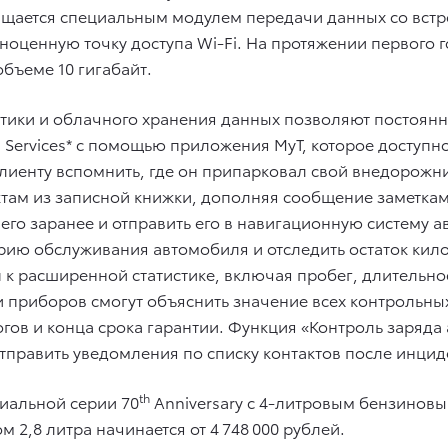
щается специальным модулем передачи данных со встро
ноценную точку доступа Wi-Fi. На протяжении первого 
ъеме 10 гигабайт.
тики и облачного хранения данных позволяют постоянн
 Services* с помощью приложения MyT, которое доступно
лиенту вспомнить, где он припарковал свой внедорожн
тактам из записной книжки, дополняя сообщение замет
го заранее и отправить его в навигационную систему 
орию обслуживания автомобиля и отследить остаток ки
 к расширенной статистике, включая пробег, длительнос
 приборов смогут объяснить значение всех контрольны
огов и конца срока гарантии. Функция «Контроль заряда
тправить уведомления по списку контактов после инциде
th
циальной серии 70
Anniversary c 4-литровым бензиновым
 2,8 литра начинается от 4 748 000 рублей.