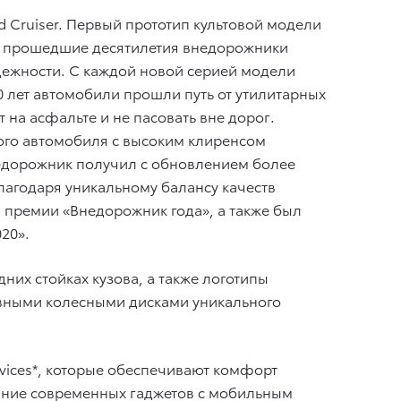
 Cruiser. Первый прототип культовой модели
 За прошедшие десятилетия внедорожники
дежности. С каждой новой серией модели
70 лет автомобили прошли путь от утилитарных
на асфальте и не пасовать вне дорог.
ового автомобиля c высоким клиренсом
недорожник получил с обновлением более
лагодаря уникальному балансу качеств
 премии «Внедорожник года», а также был
20».
них стойках кузова, а также логотипы
авными колесными дисками уникального
vices*, которые обеспечивают комфорт
ание современных гаджетов с мобильным