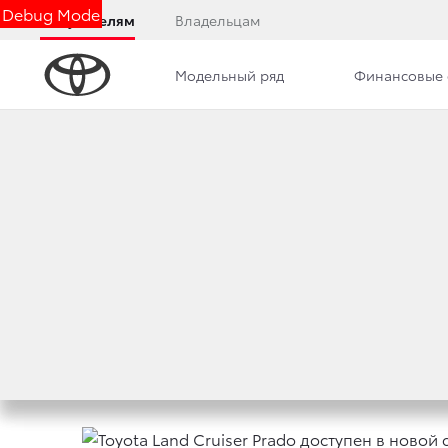
Debug Mode
Покупателям
Владельцам
Модельный ряд
Финансовые 
Дилерский центр
Новости
Преимущества д
TOYOTA LAND CR
TH
СЕРИИ 70
ANNIV
1 июня 2021 г.
Поделиться