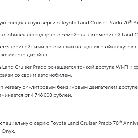
th
ую специальную версию Toyota Land Cruiser Prado 70
An
го юбилея легендарного семейства автомобилей Land Cr
тся юбилейными логотипами на задних стойках кузова и
люзивного дизайна.
a Land Cruiser Prado оснащается точкой доступа Wi-Fi и
 связи со своим автомобилем.
niversary c 4-литровым бензиновым двигателем доступен 
чинается от 4 748 000 рублей.
th
специальную серию Toyota Land Cruiser Prado 70
Annive
 Onyx.