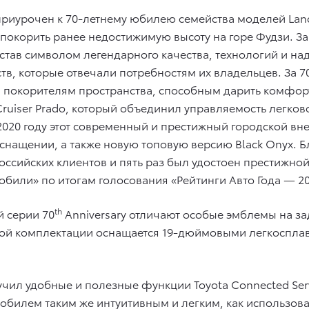
риурочен к 70-летнему юбилею семейства моделей Land
ев покорить ранее недостижимую высоту на горе Фудзи.
став символом легендарного качества, технологий и на
еств, которые отвечали потребностям их владельцев. За 
покорителям пространства, способным дарить комфорт 
d Cruiser Prado, который объединил управляемость легк
2020 году этот современный и престижный городской в
нащении, а также новую топовую версию Black Onyx. Б
ссийских клиентов и пять раз был удостоен престижной
били» по итогам голосования «Рейтинги Авто Года — 20
th
й серии 70
Anniversary отличают особые эмблемы на зад
йной комплектации оснащается 19-дюймовыми легкоспл
чил удобные и полезные функции Toyota Connected Ser
обилем таким же интуитивным и легким, как использов