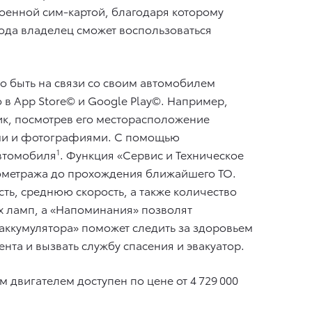
енной сим-картой, благодаря которому
года владелец сможет воспользоваться
о быть на связи со своим автомобилем
 в App Store© и Google Play©. Например,
ик, посмотрев его месторасположение
ками и фотографиями. С помощью
автомобиля
1
. Функция «Сервис и Техническое
лометража до прохождения ближайшего ТО.
ть, среднюю скорость, а также количество
х ламп, а «Напоминания» позволят
 аккумулятора» поможет следить за здоровьем
нта и вызвать службу спасения и эвакуатор.
 двигателем доступен по цене от 4 729 000