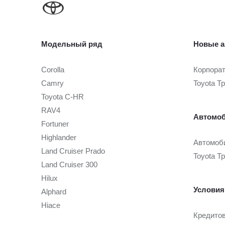
Модельный ряд
Новые а
Corolla
Корпора
Camry
Toyota Т
Toyota C-HR
RAV4
Автомоб
Fortuner
Highlander
Автомоби
Land Cruiser Prado
Toyota Т
Land Cruiser 300
Hilux
Условия
Alphard
Hiace
Кредито