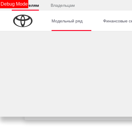
Debug Mode
Покупателям
Владельцам
Модельный ряд
Финансовые с
Подождите, идет загрузка.....
Юридическая информация
Остались вопросы?
Отправьте заявку, чтобы получить консультацию п