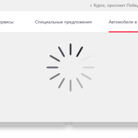
г. Курск, проспект Побе
ервисы
Специальные предложения
Автомобили в
Купить Toyota в кр
о интересующей теме
Рассчитайте кредитное 