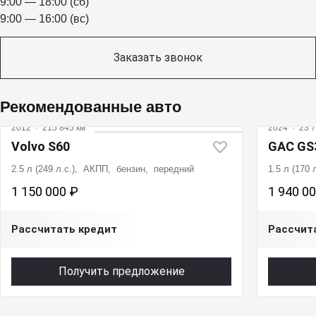
9:00 — 18:00 (сб)
9:00 — 16:00 (вс)
Заказать звонок
Рекомендованные авто
2012
·
215 845 км
2024
·
23 7
Volvo S60
GAC GS
2.5 л (249 л.с.), АКПП, бензин, передний
1.5 л (170
1 150 000 ₽
1 940 0
Рассчитать кредит
Рассчит
Получить предложение