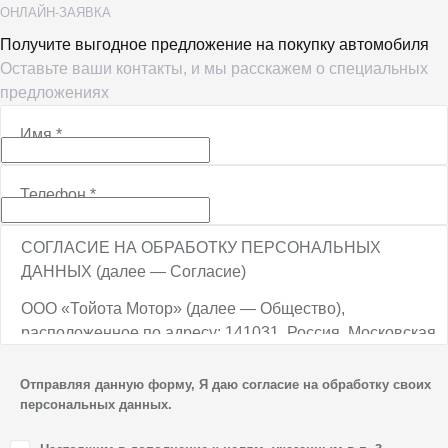
ОНЛАЙН-ЗАЯВКА
Получите выгодное предложение на покупку автомобиля
Оставьте ваши контакты, и мы расскажем о специальных
предложениях
Имя
*
Телефон
*
СОГЛАСИЕ НА ОБРАБОТКУ ПЕРСОНАЛЬНЫХ
ДАННЫХ (далее — Согласие)
ООО «Тойота Мотор» (далее — Общество),
расположенное по адресу: 141031, Россия, Московская
обл., г. о. Мытищи, п. Вёшки, МКАД, 84-й км,
ТПЗ «Алтуфьево», вл. 5, стр. 1, является оператором
Отправляя данную форму, Я даю согласие на обработку своих
персональных данных.
персональных данных.
1. Настоящим я даю согласие Обществу на обработку