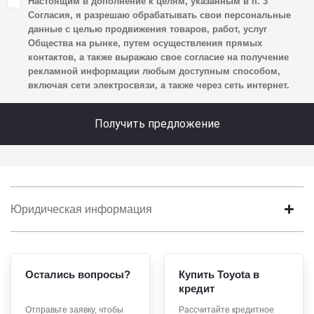
Настоящим в дополнение к целям, указанным в п. 3
своих персональных данных, а именно: имени, отчества,
Согласия, я разрешаю обрабатывать свои персональные
фамилии, контактных данных (включая номер телефона
данные с целью продвижения товаров, работ, услуг
Общества на рынке, путем осуществления прямых
и адрес электронной почты), адреса, сведений
контактов, а также выражаю свое согласие на получение
о впечатлениях, интересах, предпочтениях
рекламной информации любым доступным способом,
к автомобилю(-ям) и товарам/услугам, IP-адреса,
включая сети электросвязи, а также через сеть интернет.
сведений об устройстве, операционной системы
устройства и модели мобильного телефона посетителя
Получить предложение
сайта, уникального идентификатора посетителя сайта,
предпочтительного времени и способа для контакта,
истории контактов.
2. Под обработкой персональных данных понимаются
следующие действия: сбор, запись, систематизация,
Юридическая информация
накопление, хранение, уточнение (обновление,
изменение), извлечение, использование, передача
(предоставление, доступ), блокирование, удаление,
Остались вопросы?
Купить Toyota в
уничтожение персональных данных. Общество
кредит
обрабатывает персональные данные с использованием
средств автоматизации.
Отправьте заявку, чтобы
Рассчитайте кредитное