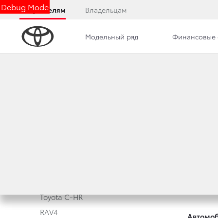
Debug Mode
Покупателям
Владельцам
Модельный ряд
Финансовые 
Модельный ряд
Новые а
Corolla
Корпора
Camry
Toyota 
Toyota C-HR
RAV4
Автомоб