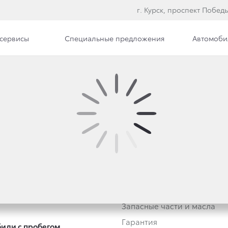
г. Курск, проспект Победы
сервисы
Специальные предложения
Автомоби
втомобили
Владельцам
тивным клиентам
Обзор раздела
Трейд-ин
Услуги сервиса
Запасные части и масла
Гарантия
или с пробегом