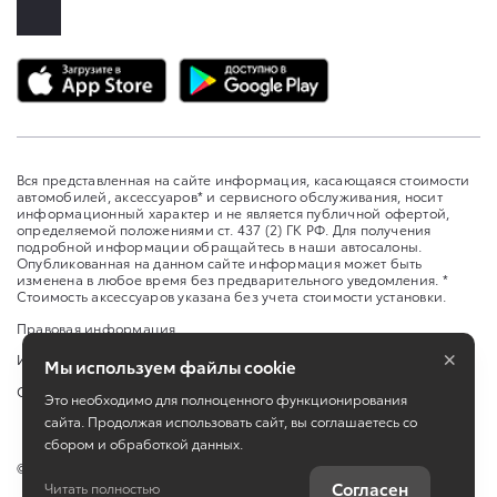
Вся представленная на сайте информация, касающаяся стоимости
автомобилей, аксессуаров* и сервисного обслуживания, носит
информационный характер и не является публичной офертой,
определяемой положениями ст. 437 (2) ГК РФ. Для получения
подробной информации обращайтесь в наши автосалоны.
Опубликованная на данном сайте информация может быть
изменена в любое время без предварительного уведомления. *
Стоимость аксессуаров указана без учета стоимости установки.
Правовая информация
×
Изменить настройку cookies
Мы используем файлы cookie
Сбросить cookie
Это необходимо для полноценного функционирования
сайта. Продолжая использовать сайт, вы соглашаетесь со
сбором и обработкой данных.
©
2026
Toyota
Согласен
Читать полностью